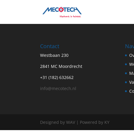
Contact
Nav
Westbaan 230
Ov
W
2841 MC Moordrecht
Ma
+31 (182) 632662
Va
info@mecotech.nl
Co
Designed by WAV | Powered by KY